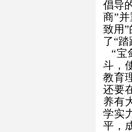
倡导
商”
致用
了“
“
斗，
教育
还要
养有
学实
平，