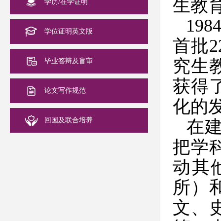
生教
学历/在学证明
198
学位证明英文版
首批
2
究生
毕业答辩及盲审
获得
论文写作规范
化的
回国及联合培养
在
把学
动其
所）
文、