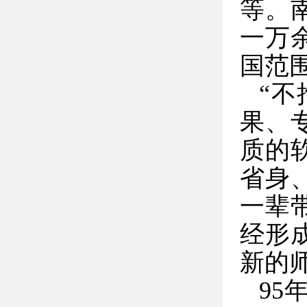
等
。
一万
国范
“
果、
质的
省身
一辈
经形
新的
95