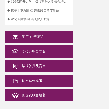
◆
126名南开大学—格拉斯哥大学联合培...
◆
携手十载启新程 共创跨国育才新范...
◆
深化国际协同 共筑育人新篇
学历/在学证明
学位证明英文版
毕业答辩及盲审
论文写作规范
回国及联合培养