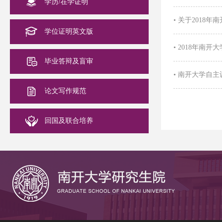
学历/在学证明
•
关于2018
学位证明英文版
•
2018年南开
毕业答辩及盲审
•
南开大学自主
论文写作规范
回国及联合培养