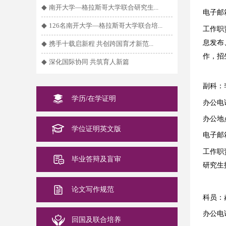
◆
南开大学—格拉斯哥大学联合研究生...
电子邮
◆
126名南开大学—格拉斯哥大学联合培...
工作职
息发布
◆
携手十载启新程 共创跨国育才新范...
作，招
◆
深化国际协同 共筑育人新篇
副科
：
学历/在学证明
办公电话
办公地
学位证明英文版
电子邮箱：
工作职
毕业答辩及盲审
研究生
论文写作规范
科员：
办公电话
回国及联合培养