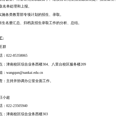
取名单处理和上报。
织实施各类教育部专项计划的招生、录取。
责新生名册汇总、归档及招生录取工作的分析、总结。
工
:
王群
022-85358065
点：津南校区综合业务西楼304、八里台校区服务楼209
wangqun@nankai.edu.cn
责：
主持并协调办公室全面工作。
汪小超
：022-
23505940
点：津南校区综合业务西楼
303