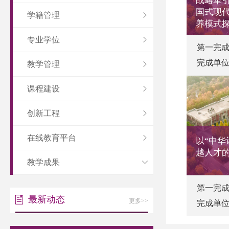
战略牵
国式现
学籍管理
养模式
专业学位
第一完
完成单
教学管理
课程建设
创新工程
在线教育平台
以“中华
越人才
教学成果
第一完
最新动态
更多>>
完成单