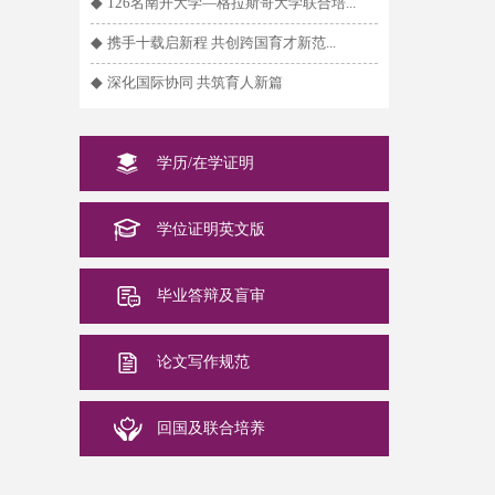
◆
126名南开大学—格拉斯哥大学联合培...
◆
携手十载启新程 共创跨国育才新范...
◆
深化国际协同 共筑育人新篇
学历/在学证明
学位证明英文版
毕业答辩及盲审
论文写作规范
回国及联合培养