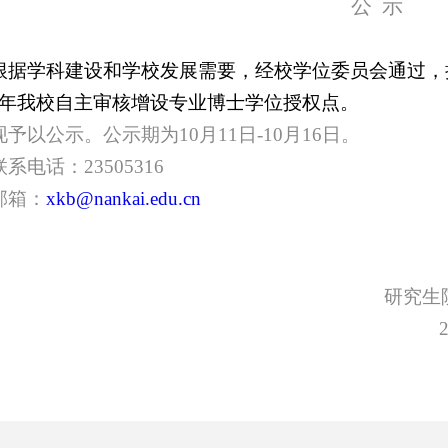
公
示
根据学科建设和学校发展需要，经校学位委员会通过，
年我校自主审核增设专业博士学位授权点。
现予以公示。公示期为
10
月
11
日
-10
月
16
日。
联系电话：
23505316
邮箱：
xkb@nankai.edu.cn
研究生