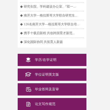
◆
研究生院、学科建设办公室、“双一...
◆
南开大学—格拉斯哥大学联合研究生...
◆
126名南开大学—格拉斯哥大学联合培...
◆
携手十载启新程 共创跨国育才新范...
◆
深化国际协同 共筑育人新篇
学历/在学证明
学位证明英文版
毕业答辩及盲审
论文写作规范