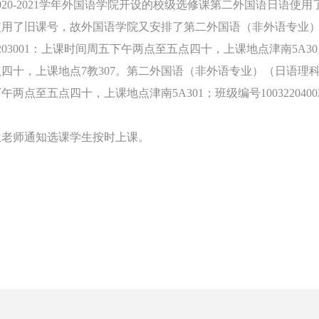
020-2021
学年外国语学院开设的校级选修课第二外国语日语使用
使用了旧课号，故外国语学院又安排了第二外国语（非外语专业
203001
：上课时间周五下午两点至五点四十，上课地点津南
5A30
点四十，上课地点
7
教
307
。第二外国语（非外语专业）（日语理
下午两点至五点四十，上课地点津南
5A301
；班级编号
1003220400
。
位老师通知选课学生按时上课。