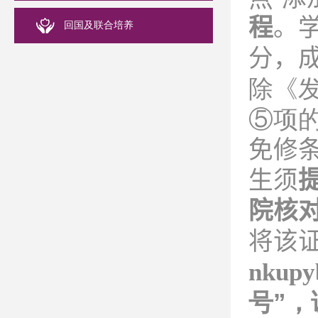
程
。
回国及联合培养
分，成
除《
⑤项
免修
生须
院核
将该
nkupy
号”