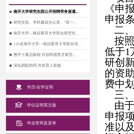
《申
◆
南开大学研究生院公开招聘劳务派遣...
申报
◆
研究生院、学科建设办公室、“双一...
二
◆
南开大学—格拉斯哥大学联合研究生...
按
◆
126名南开大学—格拉斯哥大学联合培...
低于
1
◆
携手十载启新程 共创跨国育才新范...
研创
◆
深化国际协同 共筑育人新篇
的资助
费中
学历/在学证明
三
由
学位证明英文版
申报
毕业答辩及盲审
准以