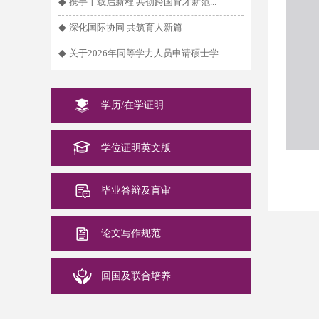
◆
携手十载启新程 共创跨国育才新范...
◆
深化国际协同 共筑育人新篇
◆
关于2026年同等学力人员申请硕士学...
学历/在学证明
学位证明英文版
毕业答辩及盲审
论文写作规范
回国及联合培养