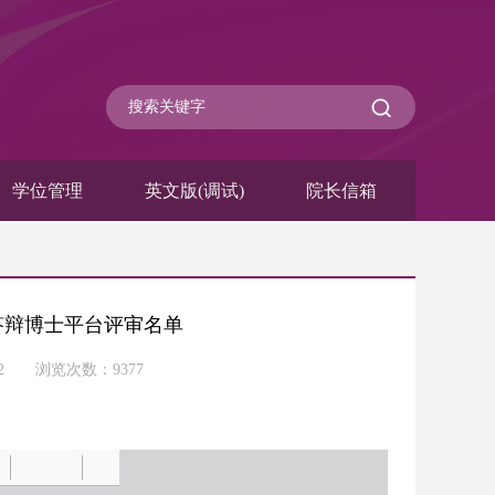
学位管理
英文版(调试)
院长信箱
请答辩博士平台评审名单
-12 浏览次数：
9377