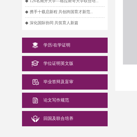
◆
126名南开大学—格拉斯哥大学联合培...
◆
携手十载启新程 共创跨国育才新范...
◆
深化国际协同 共筑育人新篇
学历/在学证明
学位证明英文版
毕业答辩及盲审
论文写作规范
回国及联合培养