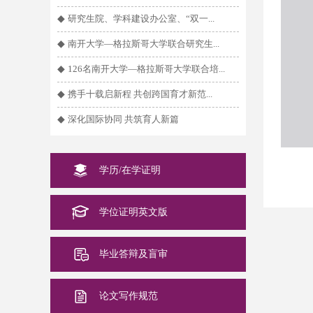
◆
研究生院、学科建设办公室、“双一...
◆
南开大学—格拉斯哥大学联合研究生...
◆
126名南开大学—格拉斯哥大学联合培...
◆
携手十载启新程 共创跨国育才新范...
◆
深化国际协同 共筑育人新篇
学历/在学证明
学位证明英文版
毕业答辩及盲审
论文写作规范