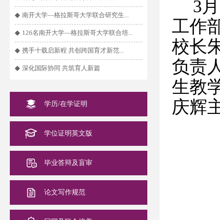
3
◆
南开大学—格拉斯哥大学联合研究生...
工作
◆
126名南开大学—格拉斯哥大学联合培...
校长
◆
携手十载启新程 共创跨国育才新范...
负责
◆
深化国际协同 共筑育人新篇
生教
庆辉
学历/在学证明
学位证明英文版
毕业答辩及盲审
论文写作规范