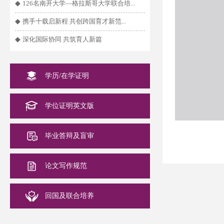
◆
126名南开大学—格拉斯哥大学联合培...
◆
携手十载启新程 共创跨国育才新范...
◆
深化国际协同 共筑育人新篇
学历/在学证明
学位证明英文版
毕业答辩及盲审
论文写作规范
回国及联合培养