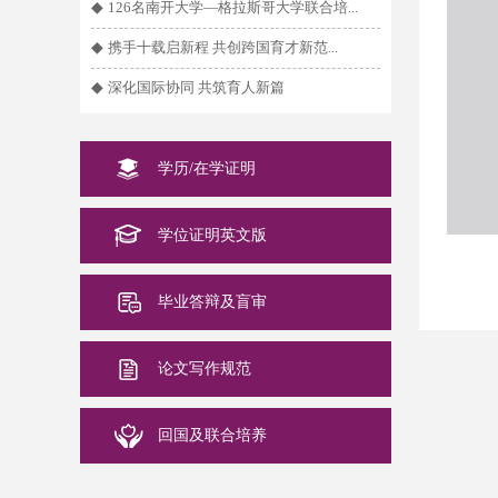
◆
126名南开大学—格拉斯哥大学联合培...
◆
携手十载启新程 共创跨国育才新范...
◆
深化国际协同 共筑育人新篇
学历/在学证明
学位证明英文版
毕业答辩及盲审
论文写作规范
回国及联合培养