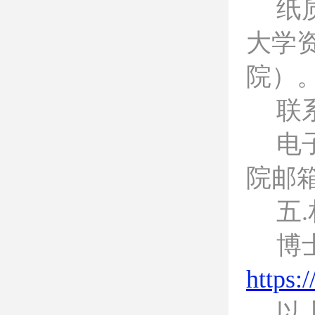
纸
大学
院）
联系
电
院邮
五
博
https:
以