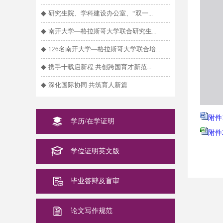
◆
研究生院、学科建设办公室、“双一...
◆
南开大学—格拉斯哥大学联合研究生...
◆
126名南开大学—格拉斯哥大学联合培...
◆
携手十载启新程 共创跨国育才新范...
◆
深化国际协同 共筑育人新篇
附件
学历/在学证明
附件
学位证明英文版
毕业答辩及盲审
论文写作规范