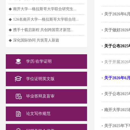
◆
南开大学—格拉斯哥大学联合研究生...
•
关于2026
◆
126名南开大学—格拉斯哥大学联合培...
◆
携手十载启新程 共创跨国育才新范...
•
关于做好202
◆
深化国际协同 共筑育人新篇
•
关于公布20
学历/在学证明
•
关于开展20
•
关于2026
学位证明英文版
•
关于公布20
毕业答辩及盲审
•
南开大学20
论文写作规范
•
关于2025