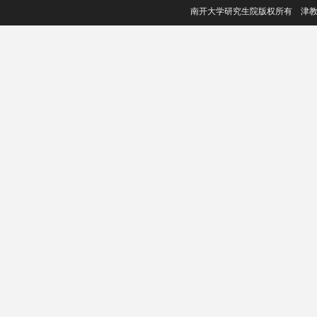
南开大学研究生院版权所有 津教备006