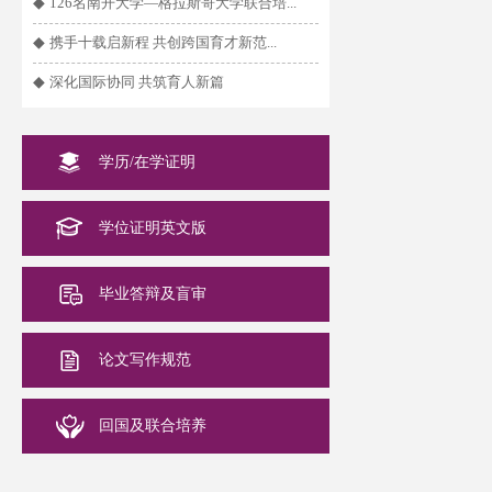
◆
126名南开大学—格拉斯哥大学联合培...
◆
携手十载启新程 共创跨国育才新范...
◆
深化国际协同 共筑育人新篇
学历/在学证明
学位证明英文版
毕业答辩及盲审
论文写作规范
回国及联合培养